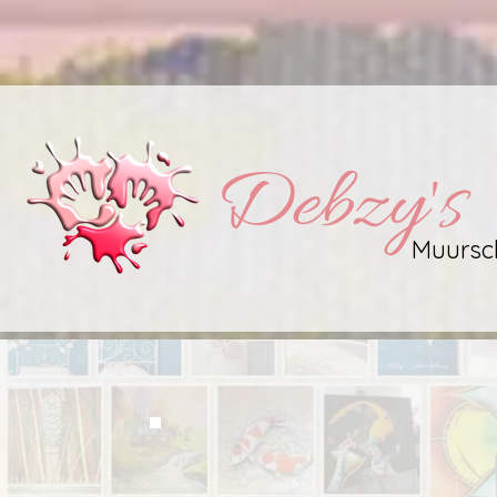
​Debzy's
Muursch