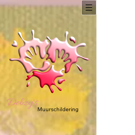
Debzy's
Muurschildering